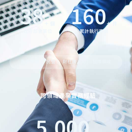
38
160
＋ 個
＋ 件
政府部會單位
累計執行專案
政府機關｜
民營｜
財社團法人｜
國際領域
跨領域產業實務經驗
5,000