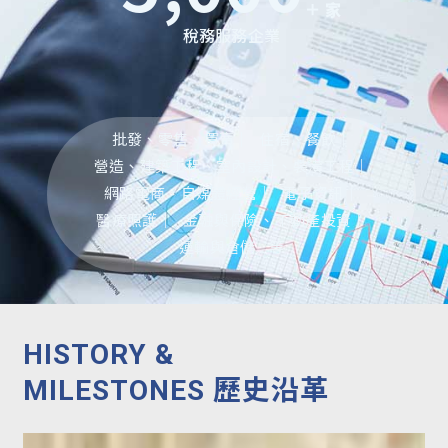
＋ 家
稅務服務企業
批發、零售、買賣｜
住宿、餐飲｜
營造、建築工程、室內設計、裝潢工程｜
網路電商、自媒體經營｜
電子資訊｜
醫療照護｜
金融與保險、不動產投資｜
運輸與倉儲....等
HISTORY &
MILESTONES
歷史沿革